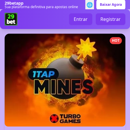
29betapp
🌐
Baixar Agora
Sua plataforma definitiva para apostas online
Entrar
Registrar
HOT