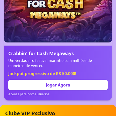
Crabbin' for Cash Megaways
Um verdadeiro festival marinho com milhões de
maneiras de vencer.
Jackpot progressivo de R$ 50.000!
Jogar Agora
Apenas para novos usuários
Clube VIP Exclusivo