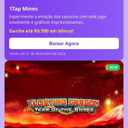
1Tap Mines
Experimente a emoção dos cassinos com este jogo
envolvente e gráficos impressionantes.
Ganhe até R$ 500 em bônus!
Baixar Agora
Válido até 31 de dezembro de 2024
NEW